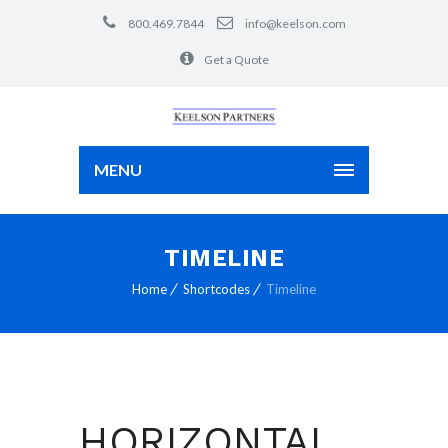
800.469.7844
info@keelson.com
Get a Quote
MENU
TIMELINE
Home
Shortcodes
Timeline
HORIZONTAL