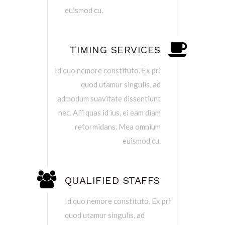
euismod cu.
TIMING SERVICES
Id quo nemore constituto. Ex pri
quod utamur singulis, ad
admodum suavitate dissentiunt
nec. Alii quas id ius, ei eam diam
reformidans. Mea omnium
euismod cu.
QUALIFIED STAFFS
Id quo nemore constituto. Ex pri
quod utamur singulis, ad