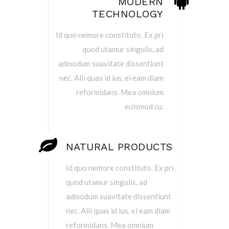
MODERN
TECHNOLOGY
Id quo nemore constituto. Ex pri
quod utamur singulis, ad
admodum suavitate dissentiunt
nec. Alii quas id ius, ei eam diam
reformidans. Mea omnium
euismod cu.
NATURAL PRODUCTS
Id quo nemore constituto. Ex pri
quod utamur singulis, ad
admodum suavitate dissentiunt
nec. Alii quas id ius, ei eam diam
reformidans. Mea omnium